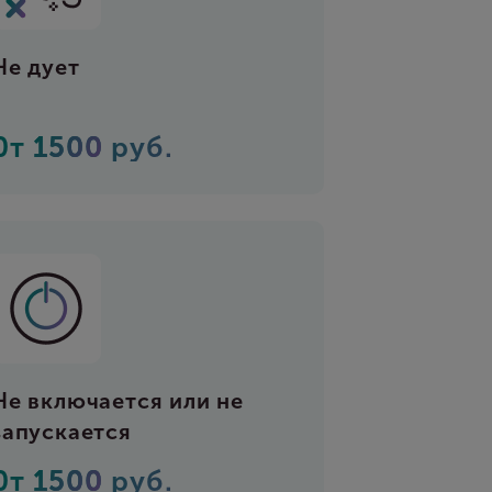
Не дует
0т
1500
руб.
Не включается или не
запускается
0т
1500
руб.