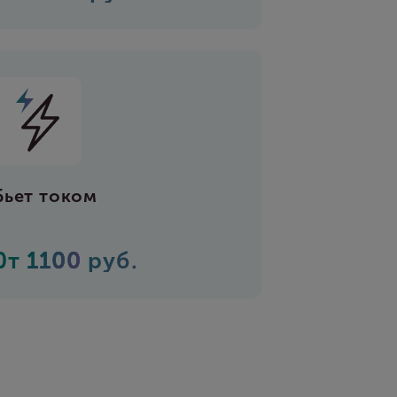
Бьет током
0т
1100
руб.