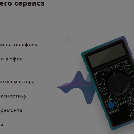
его сервиса
или по телефону
ли в офис
иезда мастера
иагностику
 ремонта
ей