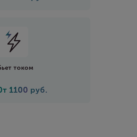
Бьет током
0т
1100
руб.