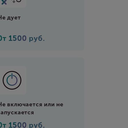
Не дует
0т
1500
руб.
Не включается или не
запускается
0т
1500
руб.