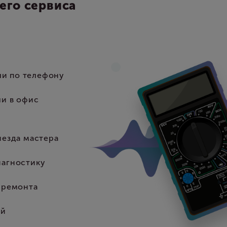
его сервиса
или по телефону
ли в офис
иезда мастера
иагностику
 ремонта
ей