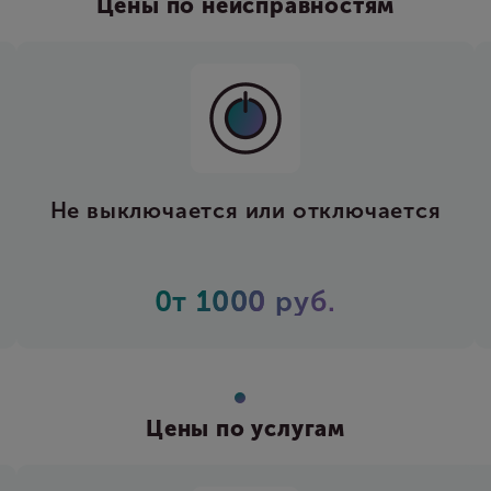
Цены по неисправностям
или отключается
Не включается или н
0
руб.
0т
1500
р
Цены по услугам