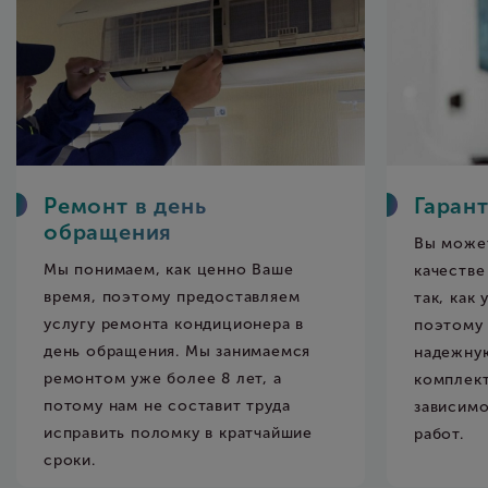
ь
Гарантия до двух лет
Вы можете быть уверены в
ценно Ваше
качестве наших работ и запчастей
едоставляем
так, как уверены в них мы. Именн
ндиционера в
поэтому мы предоставляем
ы занимаемся
надежную гарантию на работу и
 8 лет, а
комплектующие до двух лет в
авит труда
зависимости от типа проведенны
 в кратчайшие
работ.