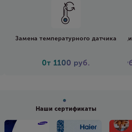
урного датчика
Установка кон
0
руб.
0т
2500
р
Наши сертификаты